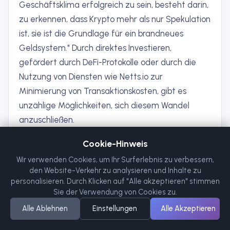
Geschäftsklima erfolgreich zu sein, besteht darin,
zu erkennen, dass Krypto mehr als nur Spekulation
ist, sie ist die Grundlage für ein brandneues
Geldsystem." Durch direktes Investieren,
gefördert durch DeFi-Protokolle oder durch die
Nutzung von Diensten wie Netts.io zur
Minimierung von Transaktionskosten, gibt es
unzählige Möglichkeiten, sich diesem Wandel
anzuschließen.
Trotz der Höhen und Tiefen digitaler Währungen
Cookie-Hinweis
dürfte die Reise noch nicht so bald enden, aber
Wir verwenden Cookies, um Ihr Surferlebnis zu verbessern,
das Ende scheint angenehmer zu sein – ein viel
den Website-Verkehr zu analysieren und Inhalte zu
effektiveres, kostengünstiges und allumfassendes
personalisieren. Durch Klicken auf "Alle akzeptieren" stimmen
Finanzsystem mit einer angemessenen
Sie der Verwendung von Cookies zu.
Ressourcenversorgung, das die verschiedenen
Alle Ablehnen
Einstellungen
Alle Akzeptieren
Bedürfnisse der Nutzer auf der ganzen Welt