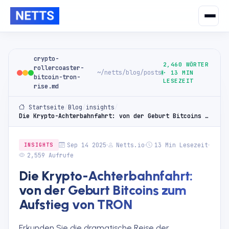
crypto-
2,460 WÖRTER
rollercoaster-
~/netts/blog/posts
· 13 MIN
bitcoin-tron-
LESEZEIT
rise.md
Startseite
/
Blog
/
insights
/
Die Krypto-Achterbahnfahrt: von der Geburt Bitcoins zum Aufstieg von TRON
Sep 14 2025
Netts.io
13 Min Lesezeit
INSIGHTS
2,559 Aufrufe
Die Krypto-Achterbahnfahrt:
von der Geburt Bitcoins zum
Aufstieg von TRON
Erkunden Sie die dramatische Reise der