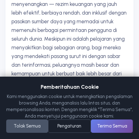
menyenangkan — rezim keuangan yang jauh
lebih efektif, berbiaya rendah, dan inklusif dengan
pasokan sumber daya yang memadai untuk
memenuhi berbagai permintaan pengguna di
seluruh dunia. Meskipun ini adalah pelajaran yang
menyakitkan bagi sebagian orang, bagi mereka
yang mendekati pasang surut ini dengan sabar
dan terinformasi, peluangnya masih besar dan
kemampuan untuk berbuat baik lebih besar dari
sebelumnya.
Pemberitahuan Cookie
Kami menggunakan cookie untuk meningkatkan pengalaman
browsing Anda, menganalisis lalu lintas situs, dan
mempersonalisasi konten. Dengan mengklik "Terima Semua",
X / Twitter
Telegram
BAGIKAN ·
Anda menyetujui penggunaan cookie kami.
LinkedIn
Reddit
salin tautan
Tolak Semua
Pengaturan
Terima Semua