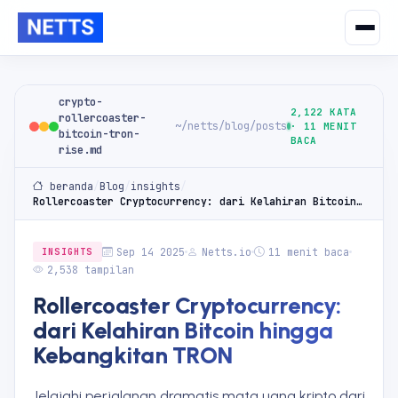
crypto-
2,122 KATA
rollercoaster-
~/netts/blog/posts
· 11 MENIT
bitcoin-tron-
BACA
rise.md
beranda
/
Blog
/
insights
/
Rollercoaster Cryptocurrency: dari Kelahiran Bitcoin hingga Kebangkitan TRON
Sep 14 2025
Netts.io
11 menit baca
INSIGHTS
2,538 tampilan
Rollercoaster Cryptocurrency:
dari Kelahiran Bitcoin hingga
Kebangkitan TRON
Jelajahi perjalanan dramatis mata uang kripto dari