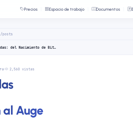
Precios
Espacio de trabajo
Documentos
g/posts
La Montaña Rusa de las Criptomonedas: del Nacimiento de Bitcoin al Auge de TRON
ra
2,560 vistas
las
n al Auge