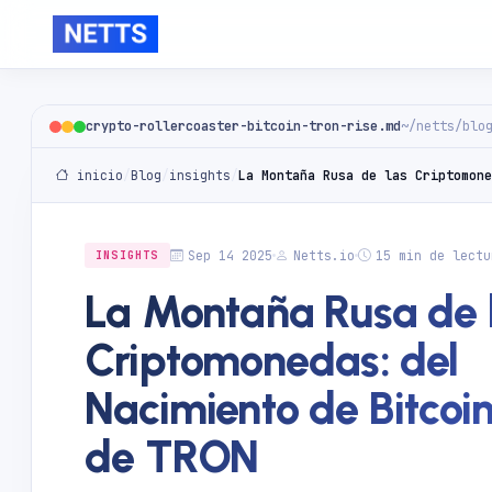
crypto-rollercoaster-bitcoin-tron-rise.md
~/netts/blo
inicio
/
Blog
/
insights
/
Sep 14 2025
Netts.io
15 min de lectu
INSIGHTS
La Montaña Rusa de 
Criptomonedas: del
Nacimiento de Bitcoi
de TRON