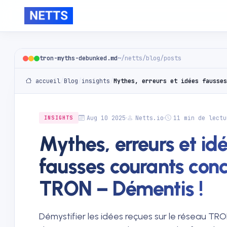
tron-myths-debunked.md
~/netts/blog/posts
accueil
/
Blog
/
insights
/
Aug 10 2025
Netts.io
11 min de lectu
INSIGHTS
Mythes, erreurs et id
fausses courants con
TRON – Démentis !
Démystifier les idées reçues sur le réseau TRON