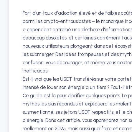
Fort d'un taux d'adoption élevé et de faibles coû
parmi les crypto-enthousiastes – le monarque inc
a cependant entraîné une pléthore d'informations 
beaucoup obsolètes, et certaines carrément fauss
nouveaux utilisateurs plongeant dans cet écosys
les submerger. Des idées trompeuses et des myt
confusion, vous décourager, et même vous coûter 
inefficaces.
Est-il vrai que les USDT transférés sur votre porte
insensé de louer son énergie à un tiers ? Faut-il ê
Ce guide est là pour clarifier quelques points. Le
mythes les plus répandus et expliquera les male
susmentionné, ses jetons USDT respectifs, et le p
d'énergie. Dans cet article, vous apprendrez no
réellement en 2025, mais aussi quoi faire et comm