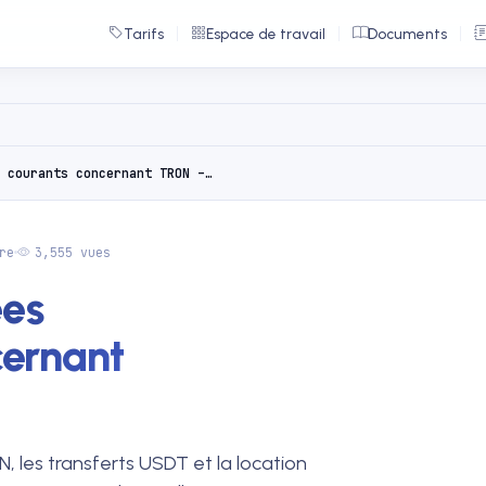
Tarifs
Espace de travail
Documents
Mythes, erreurs et idées fausses courants concernant TRON – Démentis !
re
3,555 vues
ées
cernant
, les transferts USDT et la location