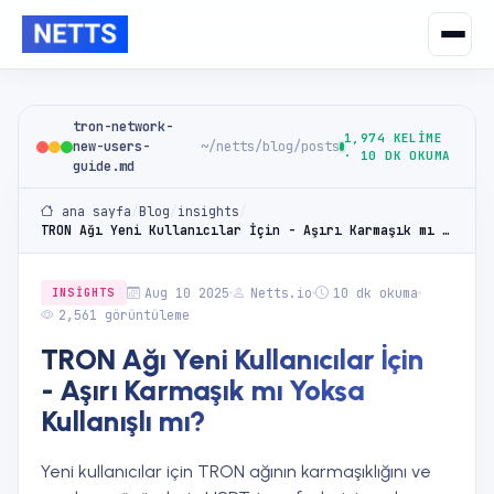
tron-network-
1,974 KELIME
new-users-
~/netts/blog/posts
· 10 DK OKUMA
guide.md
ana sayfa
/
Blog
/
insights
/
TRON Ağı Yeni Kullanıcılar İçin - Aşırı Karmaşık mı Yoksa Kullanışlı mı?
Aug 10 2025
Netts.io
10 dk okuma
INSIGHTS
2,561 görüntüleme
TRON Ağı Yeni Kullanıcılar İçin
- Aşırı Karmaşık mı Yoksa
Kullanışlı mı?
Yeni kullanıcılar için TRON ağının karmaşıklığını ve