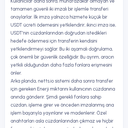
Kullanıcılar daha sonra, muhafazakar olmayan ve
tamamen güvenli iki imzalı bir işlemle transferi
onaylarlar. İlk imza yalnızca hizmete küçük bir
USDT ücreti ödemesini yetkilendirir; ikinci imza ise,
USDT'nin cüzdanlarından doğrudan istedikleri
hedefe ödenmesi için transferin kendisini
yetkilendirmeyi sağlar. Bu iki aşamalı doğrulama,
çok önemli bir güvenlik özelliğidir. Bu ayrım, aracın
yetkili olduğundan daha fazla fonlara erişmesini
önler.
Arka planda, netts.io sistemi daha sonra transfer
için gereken Enerji miktarını kullanıcının cüzdanına
anında gönderir. Şimdi gerekli fonlara sahip
cüzdan, işleme girer ve önceden imzalanmış ana
işlem başarıyla yayınlanır ve madenlenir. Özel
anahtarları asla cüzdanlarından çıkmaz ve hiçbir