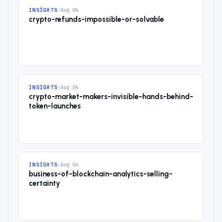
INSIGHTS
·
Aug 04
crypto-refunds-impossible-or-solvable
INSIGHTS
·
Aug 04
crypto-market-makers-invisible-hands-behind-
token-launches
INSIGHTS
·
Aug 04
business-of-blockchain-analytics-selling-
certainty