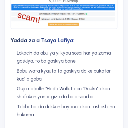
Yadda za a Tsaya Lafiya:
Lokacin da abu ya yi kyau sosai har ya zama
gaskiya, to ba gaskiya bane.
Babu wata kyauta ta gaskiya da ke buƙatar
kuɗi a gaba.
Guji maɓallin "Haɗa Wallet don Ɗauka" akan
shafukan yanar gizo da ba a sani ba.
Tabbatar da dukkan bayanai akan tashoshi na
hukuma.