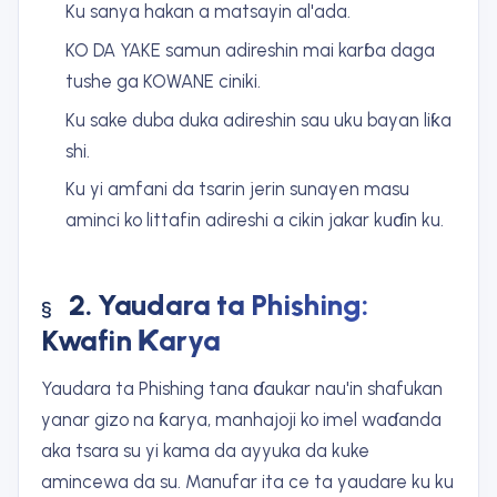
Ku sanya hakan a matsayin al'ada.
KO DA YAKE samun adireshin mai karɓa daga
tushe ga KOWANE ciniki.
Ku sake duba duka adireshin sau uku bayan liƙa
shi.
Ku yi amfani da tsarin jerin sunayen masu
aminci ko littafin adireshi a cikin jakar kuɗin ku.
2. Yaudara ta Phishing:
Kwafin Ƙarya
Yaudara ta Phishing tana ɗaukar nau'in shafukan
yanar gizo na ƙarya, manhajoji ko imel waɗanda
aka tsara su yi kama da ayyuka da kuke
amincewa da su. Manufar ita ce ta yaudare ku ku