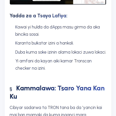
Yadda za a Tsaya Lafiya:
Kawai yi hulɗa da dApps masu girma da aka
bincika sosai.
Karanta buƙatar izini a hankali.
Duba kuma soke izinin alama lokaci zuwa lokaci.
Yi amfani da kayan aiki kamar Tronscan
checker na izini.
Kammalawa: Tsaro Yana Kan
Ku
Cibiyar sadarwa ta TRON tana ba da 'yancin kai
mai ban mamaki da kuma inganci mara