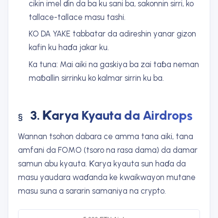
cikin imel ɗin da ba ku sani ba, sakonnin sirri, ko
tallace-tallace masu tashi.
KO DA YAKE tabbatar da adireshin yanar gizon
kafin ku haɗa jakar ku.
Ka tuna: Mai aiki na gaskiya ba zai taɓa neman
maɓallin sirrinku ko kalmar sirrin ku ba.
3. Ƙarya Kyauta da Airdrops
Wannan tsohon dabara ce amma tana aiki, tana
amfani da FOMO (tsoro na rasa dama) da damar
samun abu kyauta. Ƙarya kyauta sun haɗa da
masu yaudara waɗanda ke kwaikwayon mutane
masu suna a sararin samaniya na crypto.