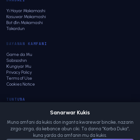
DANDALI
Yi Hayar Makamashi
Kasuwar Makamashi
Bot ɗin Makamashi
Takardun
BAYANAN KAMFANI
Game da Mu
Sabisoshin
Ƙungiyar Mu
Privacy Policy
Terms of Use
Cookies Notice
TUNTUƁA
Tuntuɓar Kasuwanci
Sanarwar Kukis
Al'umma
Muna amfani da kukis don inganta kwarewar bincike, nazarin
energy@netts.io
zirga-zirga, da keɓance abun ciki. Ta danna "Karɓa Duka",
kuna yarda da amfanin mu da kukis.