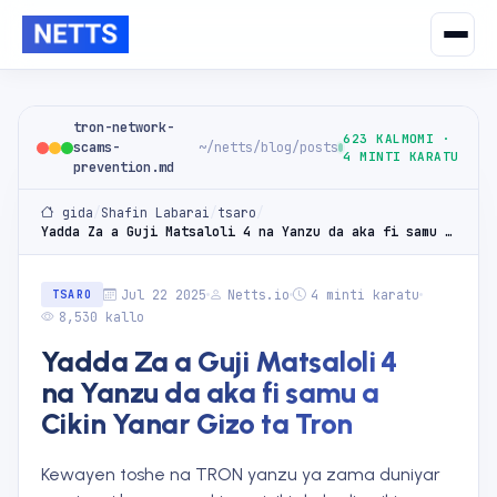
tron-network-
623 KALMOMI ·
scams-
~/netts/blog/posts
4 MINTI KARATU
prevention.md
gida
/
Shafin Labarai
/
tsaro
/
Yadda Za a Guji Matsaloli 4 na Yanzu da aka fi samu a Cikin Yanar Gizo ta Tron
Jul 22 2025
Netts.io
4 minti karatu
TSARO
8,530 kallo
Yadda Za a Guji Matsaloli 4
na Yanzu da aka fi samu a
Cikin Yanar Gizo ta Tron
Kewayen toshe na TRON yanzu ya zama duniyar