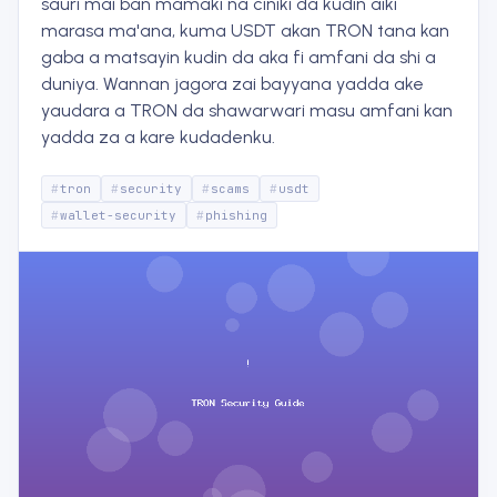
sauri mai ban mamaki na ciniki da kudin aiki
marasa ma'ana, kuma USDT akan TRON tana kan
gaba a matsayin kudin da aka fi amfani da shi a
duniya. Wannan jagora zai bayyana yadda ake
yaudara a TRON da shawarwari masu amfani kan
yadda za a kare kudadenku.
tron
security
scams
usdt
wallet-security
phishing