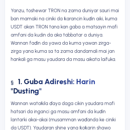
Yanzu, toshewar TRON na zama duniyar sauri mai
ban mamaki na ciniki da ƙarancin kuɗin aiki, kuma
USDT akan TRON tana kan gaba a matsayin mafi
amfani da kudin da aka tabbatar a duniya.
Wannan faɗin da yawa da kuma yawan zirga-
zirga yana kuma sa ta zama dandamali mai jan
hankali ga masu yaudara da masu aikata laifuka.
1. Guba Adireshi: Harin
"Dusting"
Wannan wataƙila ɗaya daga cikin yaudara mafi
hatsari da inganci ga masu amfani da kuɗin
lantarki akai-akai (musamman waɗanda ke ciniki
da USDT). Yaudaran shine yana ƙoƙarin shawo