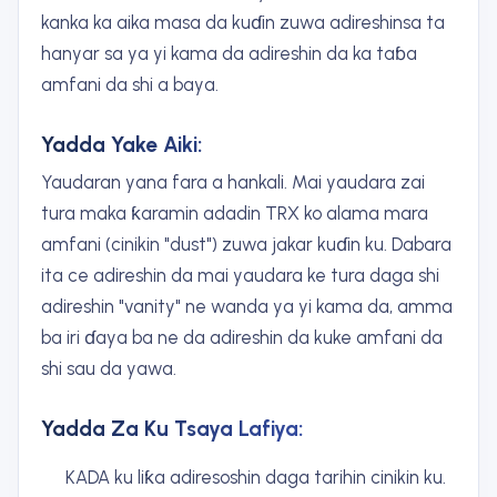
kanka ka aika masa da kuɗin zuwa adireshinsa ta
hanyar sa ya yi kama da adireshin da ka taɓa
amfani da shi a baya.
Yadda Yake Aiki:
Yaudaran yana fara a hankali. Mai yaudara zai
tura maka ƙaramin adadin TRX ko alama mara
amfani (cinikin "dust") zuwa jakar kuɗin ku. Dabara
ita ce adireshin da mai yaudara ke tura daga shi
adireshin "vanity" ne wanda ya yi kama da, amma
ba iri ɗaya ba ne da adireshin da kuke amfani da
shi sau da yawa.
Yadda Za Ku Tsaya Lafiya:
KADA ku liƙa adiresoshin daga tarihin cinikin ku.