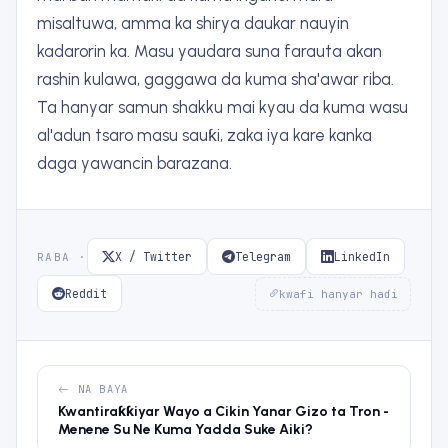
misaltuwa, amma ka shirya daukar nauyin
kadarorin ka. Masu yaudara suna farauta akan
rashin kulawa, gaggawa da kuma sha'awar riba.
Ta hanyar samun shakku mai kyau da kuma wasu
al'adun tsaro masu sauƙi, zaka iya kare kanka
daga yawancin barazana.
X / Twitter
Telegram
LinkedIn
RABA ·
Reddit
kwafi hanyar haɗi
NA BAYA
Kwantiraƙƙiyar Wayo a Cikin Yanar Gizo ta Tron -
Menene Su Ne Kuma Yadda Suke Aiki?